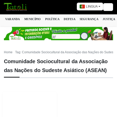
LINGUA
Togg
VARANDA
MUNICÍPIO
POLÍTICA
DEFESA
SEGURANÇA
JUSTIÇA
Home
Tag: Comunidade Sociocultural da Associação das Nações do Sudeste 
Comunidade Sociocultural da Associação
das Nações do Sudeste Asiático (ASEAN)