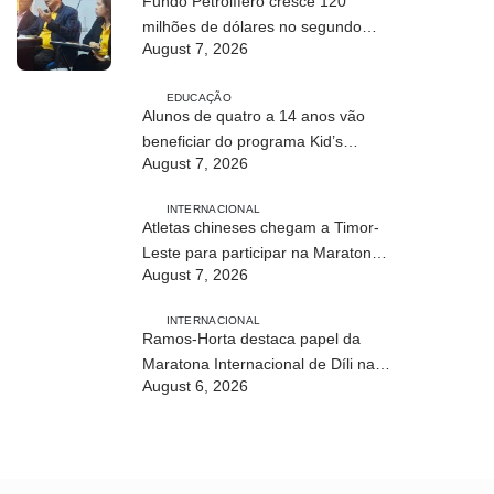
Fundo Petrolífero cresce 120
milhões de dólares no segundo
August 7, 2026
trimestre
EDUCAÇÃO
Alunos de quatro a 14 anos vão
beneficiar do programa Kid’s
August 7, 2026
Athletics
INTERNACIONAL
Atletas chineses chegam a Timor-
Leste para participar na Maratona
August 7, 2026
Internacional de Díli 2026
INTERNACIONAL
Ramos-Horta destaca papel da
Maratona Internacional de Díli na
August 6, 2026
mobilização da juventude