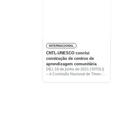
INTERNACIONAL
CNTL-UNESCO conclui
construção de centros de
aprendizagem comunitária
DÍLI, 18 de junho de 2021 (TATOLI)
– A Comissão Nacional de Timor-
Leste (CNTL) para a Organização
das Nações Unidas para a
Educação, Ciência e Cultura
(UNESCO) concluiu já