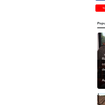
Y
Popu
R
c
d
A