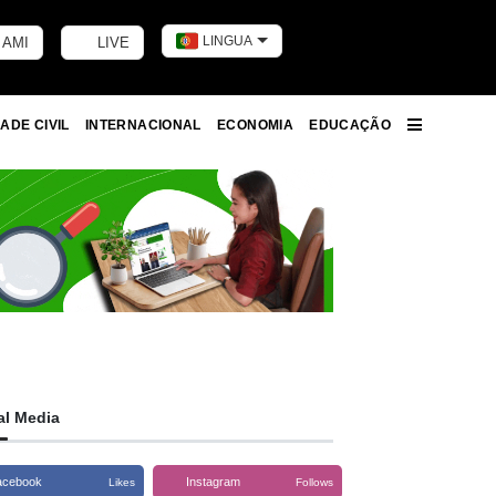
LINGUA
 AMI
LIVE
Toggle dark m
ADE CIVIL
INTERNACIONAL
ECONOMIA
EDUCAÇÃO
More
al Media
acebook
Instagram
Likes
Follows