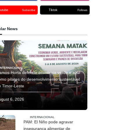
outube
Tiktok
Subscribe
Follows
lar News
INTERNACIONAL
amos-Horta defende economia verde e azul
omo pilares do desenvolvimento sustentável
e Timor-Leste
ugust 6, 2026
INTERNACIONAL
PAM: El Niño pode agravar
insegurança alimentar de