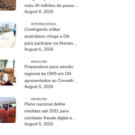
mais 49 milhões de pessoas
August 6, 2026
até 2027
INTERNACIONAL
Contingente militar
australiano chega a Díli
para participar na Maratona
August 6, 2026
Internacional de 2026
HEADLINE
Preparativos para sessão
regional da OMS em Díli
apresentados ao Conselho
August 5, 2026
de Ministros
HEADLINE
Plano nacional define
medidas até 2031 para
combater fraude digital e
August 5, 2026
tráfico de pessoas