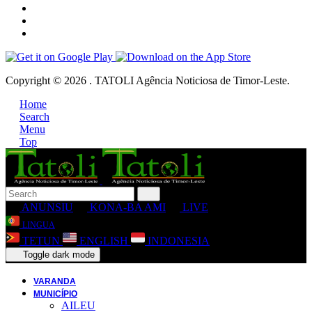
Copyright © 2026 . TATOLI Agência Noticiosa de Timor-Leste.
Home
Search
Menu
Top
ANUNSIU
KONA-BA AMI
LIVE
LINGUA
TETUN
ENGLISH
INDONESIA
Toggle dark mode
VARANDA
MUNICÍPIO
AILEU