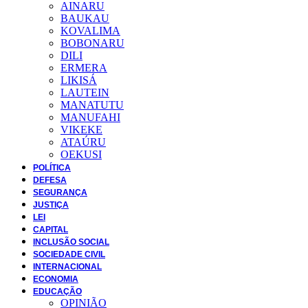
AINARU
BAUKAU
KOVALIMA
BOBONARU
DILI
ERMERA
LIKISÁ
LAUTEIN
MANATUTU
MANUFAHI
VIKEKE
ATAÚRU
OEKUSI
POLÍTICA
DEFESA
SEGURANÇA
JUSTIÇA
LEI
CAPITAL
INCLUSÃO SOCIAL
SOCIEDADE CIVIL
INTERNACIONAL
ECONOMIA
EDUCAÇÃO
OPINIÃO