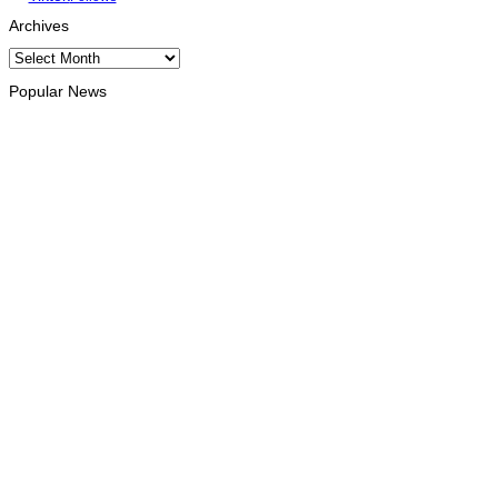
Archives
Archives
Popular News
INTERNACIONAL
Timor Leste consolida homenagem ao legado da INTERFET
com avanço de memorial
August 7, 2026
INTERNACIONAL
Timor-Leste vai acolher 25.º Fórum Asiático de Liturgia em
setembro
August 7, 2026
INTERNACIONAL