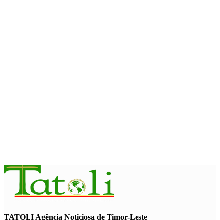
Arte e música aproximam Timor Leste e Indonésia no Garuda
Sakti Crossborder Fest 2026
August 7, 2026
INTERNACIONAL
Fundo Petrolífero cresce 120 milhões de dólares no segundo
trimestre
August 7, 2026
EDUCAÇÃO
Alunos de quatro a 14 anos vão beneficiar do programa Kid’s
Athletics
August 7, 2026
TATOLI Agência Noticiosa de Timor-Leste