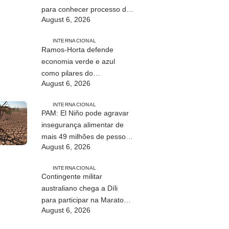
para conhecer processo de
August 6, 2026
paz no país
INTERNACIONAL
Ramos-Horta defende
economia verde e azul
como pilares do
August 6, 2026
desenvolvimento
sustentável de Timor-Leste
INTERNACIONAL
PAM: El Niño pode agravar
insegurança alimentar de
mais 49 milhões de pessoas
August 6, 2026
até 2027
INTERNACIONAL
Contingente militar
australiano chega a Díli
para participar na Maratona
August 6, 2026
Internacional de 2026