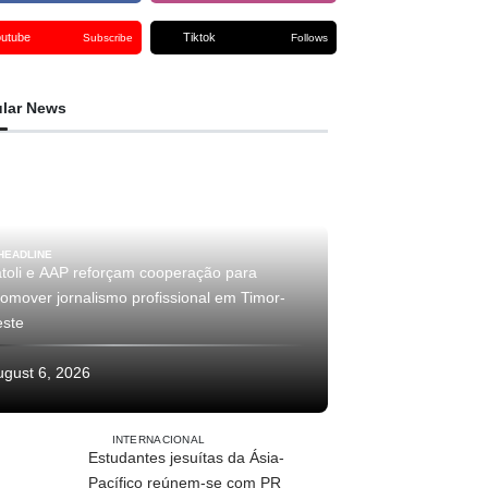
outube
Tiktok
Subscribe
Follows
lar News
HEADLINE
atoli e AAP reforçam cooperação para
romover jornalismo profissional em Timor-
este
ugust 6, 2026
INTERNACIONAL
Estudantes jesuítas da Ásia-
Pacífico reúnem-se com PR