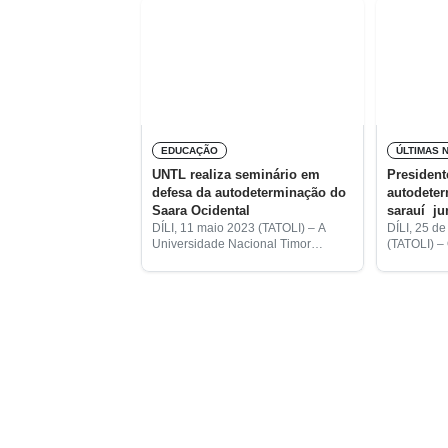
EDUCAÇÃO
ÚLTIMAS 
UNTL realiza seminário em
President
defesa da autodeterminação do
autodete
Saara Ocidental
sarauí ju
Geral da
DÍLI, 11 maio 2023 (TATOLI) – A
DÍLI, 25 d
Universidade Nacional Timor
(TATOLI) –
Lorosa’e (UNTL), através de
República 
Faculdade de Ciências Sociais,
Leste, Fran
realizou esta quarta-feira, em
mostra-se
Caicoli, um seminário sobre a
autodeterm
Estratégia Política
defende