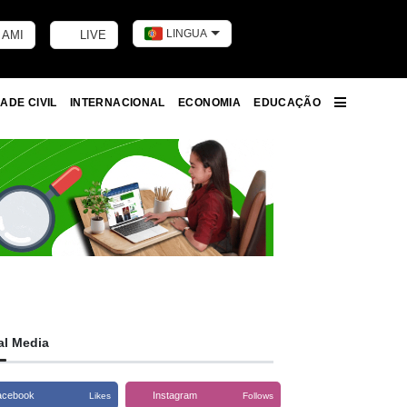
LINGUA
 AMI
LIVE
Toggle dark m
ADE CIVIL
INTERNACIONAL
ECONOMIA
EDUCAÇÃO
More
al Media
acebook
Instagram
Likes
Follows