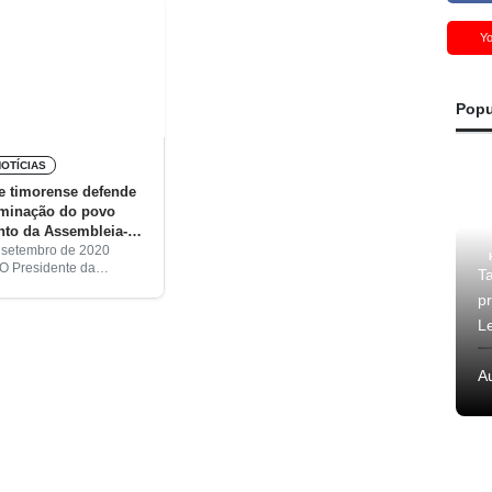
Y
Popu
NOTÍCIAS
e timorense defende
rminação do povo
nto da Assembleia-
 ONU
e setembro de 2020
 O Presidente da
T
Democrática de Timor-
p
cisco Guterres Lú Olo,
 preocupado com a
L
inação do povo sarauí e
A