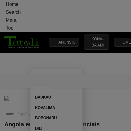
Home
Search
Menu
Top
KONA-
ANUNSIU
LIVE
BA AMI
VARANDA
MUNICÍPIO
POLÍTICA
DEFESA
SEGURANÇA
AILEU
VARANDA
MUNICÍPIO
POLÍTICA
DEFESA
SEGURAN
AINARU
BAUKAU
KOVALIMA
Home
Tag: Angola entrega cartas credenciais
BOBONARU
Angola entrega cartas credenciais
DILI