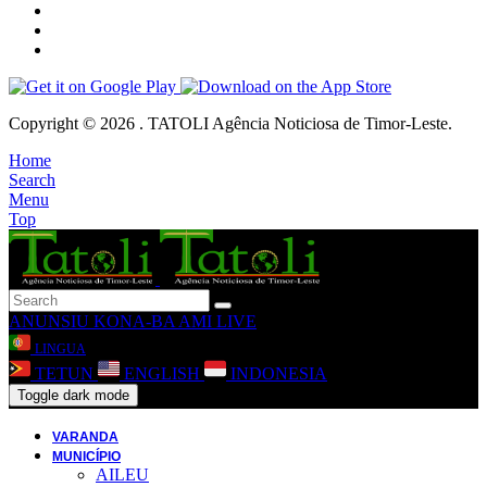
Copyright © 2026 . TATOLI Agência Noticiosa de Timor-Leste.
Home
Search
Menu
Top
ANUNSIU
KONA-BA AMI
LIVE
LINGUA
TETUN
ENGLISH
INDONESIA
Toggle dark mode
VARANDA
MUNICÍPIO
AILEU