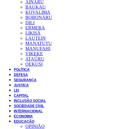
AINARU
BAUKAU
KOVALIMA
BOBONARU
DILI
ERMERA
LIKISÁ
LAUTEIN
MANATUTU
MANUFAHI
VIKEKE
ATAÚRU
OEKUSI
POLÍTICA
DEFESA
SEGURANÇA
JUSTIÇA
LEI
CAPITAL
INCLUSÃO SOCIAL
SOCIEDADE CIVIL
INTERNACIONAL
ECONOMIA
EDUCAÇÃO
OPINIÃO