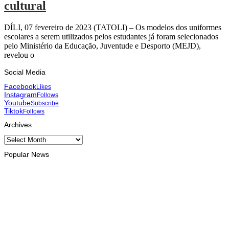
cultural
DÍLI, 07 fevereiro de 2023 (TATOLI) – Os modelos dos uniformes
escolares a serem utilizados pelos estudantes já foram selecionados
pelo Ministério da Educação, Juventude e Desporto (MEJD),
revelou o
Social Media
Facebook
Likes
Instagram
Follows
Youtube
Subscribe
Tiktok
Follows
Archives
Archives
Popular News
INTERNACIONAL
Timor Leste consolida homenagem ao legado da INTERFET
com avanço de memorial