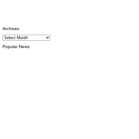
Youtube
Subscribe
Tiktok
Follows
Archives
Archives
Popular News
INTERNACIONAL
Timor Leste consolida homenagem ao legado da INTERFET c
August 7, 2026
INTERNACIONAL
Timor-Leste vai acolher 25.º Fórum Asiático de Liturgia em se
August 7, 2026
INTERNACIONAL