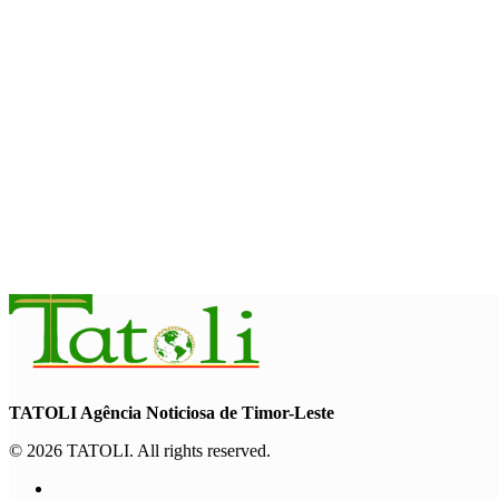
Arte e música aproximam Timor Leste e Indonésia no Garuda 
August 7, 2026
INTERNACIONAL
Fundo Petrolífero cresce 120 milhões de dólares no segundo t
August 7, 2026
EDUCAÇÃO
Alunos de quatro a 14 anos vão beneficiar do programa Kid’s At
August 7, 2026
TATOLI Agência Noticiosa de Timor-Leste
© 2026 TATOLI. All rights reserved.