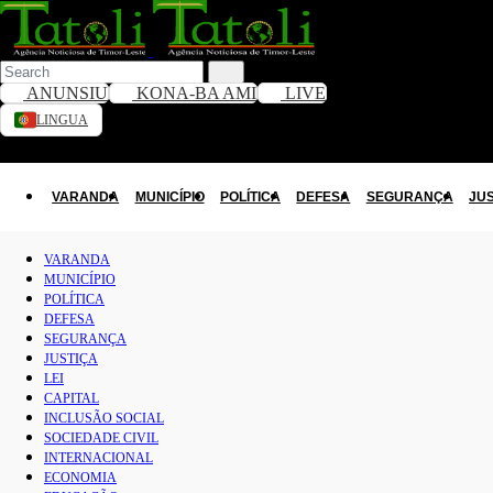
ANUNSIU
KONA-BA AMI
LIVE
LINGUA
VARANDA
Toggle dark mode
MUNICÍPIO
VARANDA
MUNICÍPIO
POLÍTICA
DEFESA
SEGURANÇA
JU
POLÍTICA
VARANDA
MUNICÍPIO
DEFESA
POLÍTICA
DEFESA
SEGURANÇA
SEGURANÇA
JUSTIÇA
JUSTIÇA
LEI
CAPITAL
INCLUSÃO SOCIAL
LEI
SOCIEDADE CIVIL
INTERNACIONAL
CAPITAL
ECONOMIA