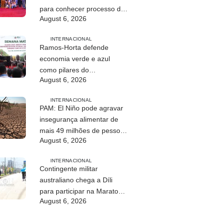
para conhecer processo de
August 6, 2026
paz no país
INTERNACIONAL
Ramos-Horta defende
economia verde e azul
como pilares do
August 6, 2026
desenvolvimento
sustentável de Timor-Leste
INTERNACIONAL
PAM: El Niño pode agravar
insegurança alimentar de
mais 49 milhões de pessoas
August 6, 2026
até 2027
INTERNACIONAL
Contingente militar
australiano chega a Díli
para participar na Maratona
August 6, 2026
Internacional de 2026