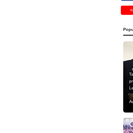
Y
Popu
T
p
L
A