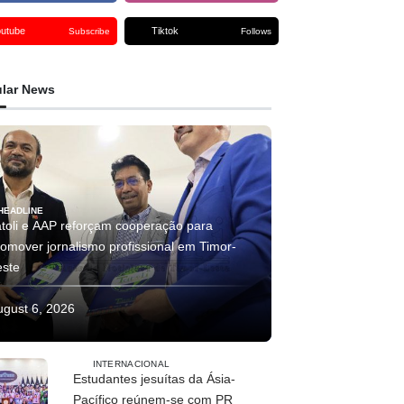
outube
Tiktok
Subscribe
Follows
lar News
HEADLINE
atoli e AAP reforçam cooperação para
romover jornalismo profissional em Timor-
este
ugust 6, 2026
INTERNACIONAL
Estudantes jesuítas da Ásia-
Pacífico reúnem-se com PR