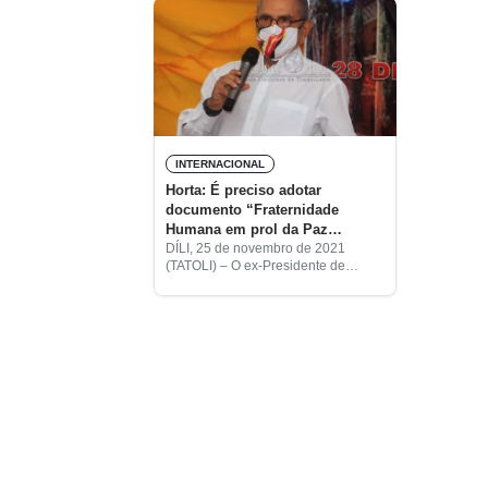
INTERNACIONAL
Horta: É preciso adotar
documento “Fraternidade
Humana em prol da Paz
Mundial e da Convivência
DÍLI, 25 de novembro de 2021
(TATOLI) – O ex-Presidente de
Comum”
Timor-Leste, José Ramos Horta,
disse que o país precisa de adotar o
documento assinado pelo Papa
Francisco e