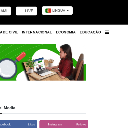
LINGUA
 AMI
LIVE
Toggle dark m
ADE CIVIL
INTERNACIONAL
ECONOMIA
EDUCAÇÃO
More
al Media
acebook
Instagram
Likes
Follows