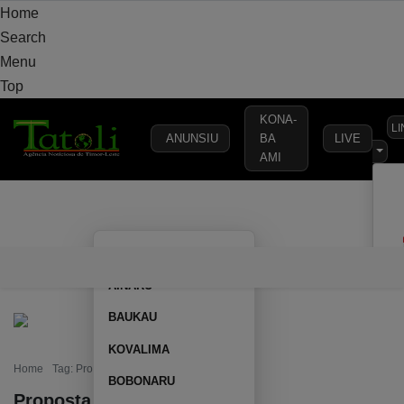
Home
Search
Menu
Top
KONA-
L
ANUNSIU
BA
LIVE
AMI
VARANDA
MUNICÍPIO
POLÍTICA
DEFESA
SEGURANÇA
AILEU
VARANDA
MUNICÍPIO
POLÍTICA
DEFESA
SEGURAN
AINARU
BAUKAU
KOVALIMA
Home
Tag: Proposta OJE 2020
BOBONARU
Proposta OJE 2020