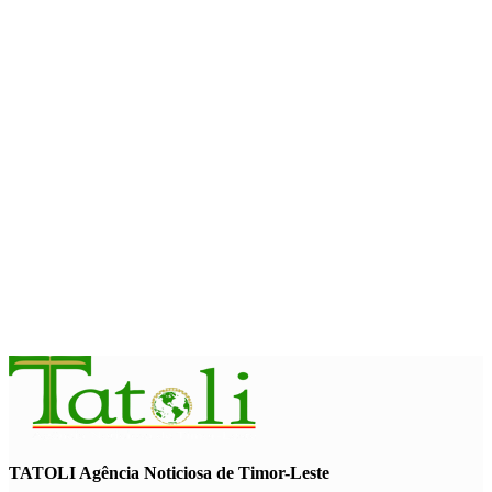
Sakti Crossborder Fest 2026
August 7, 2026
INTERNACIONAL
Fundo Petrolífero cresce 120 milhões de dólares no segundo
trimestre
August 7, 2026
EDUCAÇÃO
Alunos de quatro a 14 anos vão beneficiar do programa Kid’s
Athletics
August 7, 2026
TATOLI Agência Noticiosa de Timor-Leste