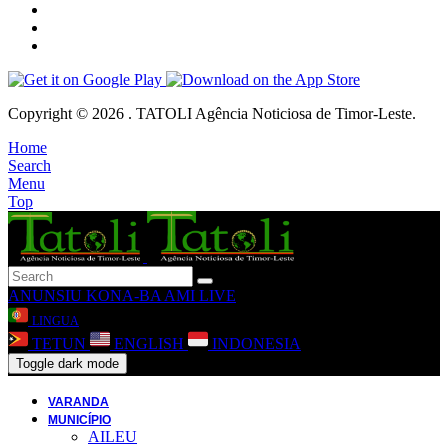
Copyright © 2026 . TATOLI Agência Noticiosa de Timor-Leste.
Home
Search
Menu
Top
ANUNSIU
KONA-BA AMI
LIVE
LINGUA
TETUN
ENGLISH
INDONESIA
Toggle dark mode
VARANDA
MUNICÍPIO
AILEU