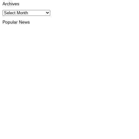
Archives
Archives
Popular News
INTERNACIONAL
Timor Leste consolida homenagem ao legado da INTERFET
com avanço de memorial
August 7, 2026
INTERNACIONAL
Timor-Leste vai acolher 25.º Fórum Asiático de Liturgia em
setembro
August 7, 2026
INTERNACIONAL
Arte e música aproximam Timor Leste e Indonésia no Garuda