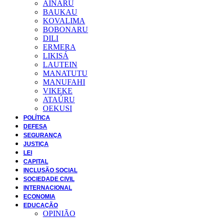
AINARU
BAUKAU
KOVALIMA
BOBONARU
DILI
ERMERA
LIKISÁ
LAUTEIN
MANATUTU
MANUFAHI
VIKEKE
ATAÚRU
OEKUSI
POLÍTICA
DEFESA
SEGURANÇA
JUSTIÇA
LEI
CAPITAL
INCLUSÃO SOCIAL
SOCIEDADE CIVIL
INTERNACIONAL
ECONOMIA
EDUCAÇÃO
OPINIÃO