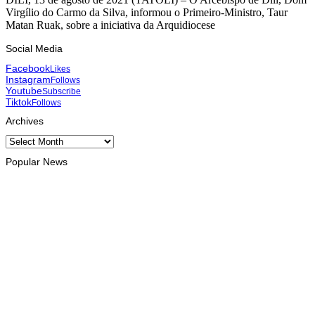
Virgílio do Carmo da Silva, informou o Primeiro-Ministro, Taur
Matan Ruak, sobre a iniciativa da Arquidiocese
Social Media
Facebook
Likes
Instagram
Follows
Youtube
Subscribe
Tiktok
Follows
Archives
Archives
Popular News
INTERNACIONAL
Atletas timorenses e chineses dominam a Maratona
Internacional de Díli
August 8, 2026
DESPORTO