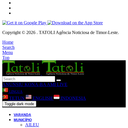
Copyright © 2026 . TATOLI Agência Noticiosa de Timor-Leste.
Home
Search
Menu
Top
ANUNSIU
KONA-BA AMI
LIVE
LINGUA
TETUN
ENGLISH
INDONESIA
Toggle dark mode
VARANDA
MUNICÍPIO
AILEU