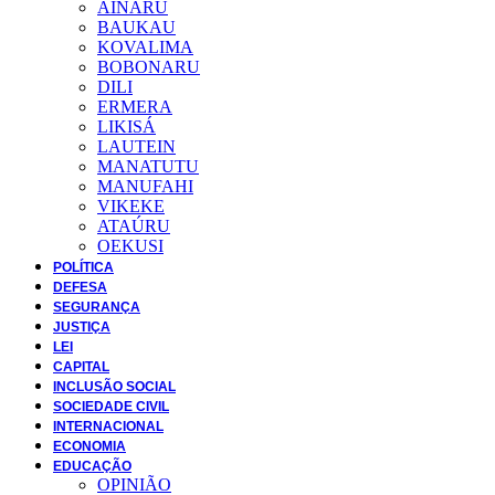
AINARU
BAUKAU
KOVALIMA
BOBONARU
DILI
ERMERA
LIKISÁ
LAUTEIN
MANATUTU
MANUFAHI
VIKEKE
ATAÚRU
OEKUSI
POLÍTICA
DEFESA
SEGURANÇA
JUSTIÇA
LEI
CAPITAL
INCLUSÃO SOCIAL
SOCIEDADE CIVIL
INTERNACIONAL
ECONOMIA
EDUCAÇÃO
OPINIÃO