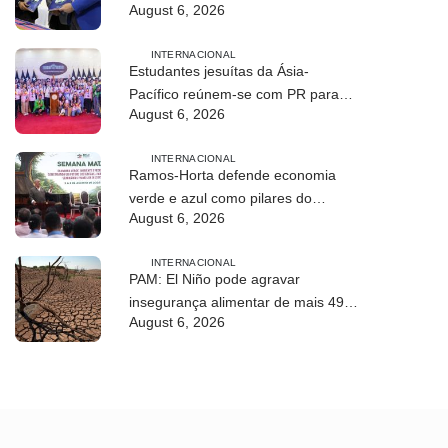
August 6, 2026
profissional em Timor-Leste
INTERNACIONAL
Estudantes jesuítas da Ásia-
Pacífico reúnem-se com PR para
August 6, 2026
conhecer processo de paz no país
INTERNACIONAL
Ramos-Horta defende economia
verde e azul como pilares do
August 6, 2026
desenvolvimento sustentável de
Timor-Leste
INTERNACIONAL
PAM: El Niño pode agravar
insegurança alimentar de mais 49
August 6, 2026
milhões de pessoas até 2027