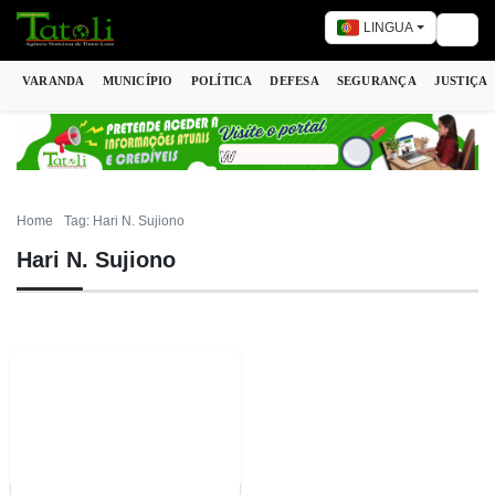
LINGUA
Togg
VARANDA
MUNICÍPIO
POLÍTICA
DEFESA
SEGURANÇA
JUSTIÇA
Home
Tag: Hari N. Sujiono
Hari N. Sujiono