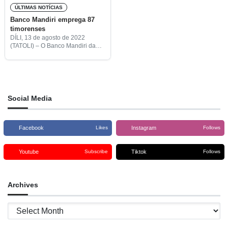
ÚLTIMAS NOTÍCIAS
Banco Mandiri emprega 87
timorenses
DÍLI, 13 de agosto de 2022
(TATOLI) – O Banco Mandiri da
Indonésia empregou, desde o
início do investimento no país em
2003, oitenta e sete timorenses,
afirmou o
Social Media
Facebook
Instagram
Likes
Follows
Youtube
Tiktok
Subscribe
Follows
Archives
Archives