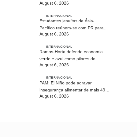
August 6, 2026
profissional em Timor-Leste
INTERNACIONAL
Estudantes jesuítas da Ásia-
Pacífico reúnem-se com PR para
August 6, 2026
conhecer processo de paz no país
INTERNACIONAL
Ramos-Horta defende economia
verde e azul como pilares do
August 6, 2026
desenvolvimento sustentável de
Timor-Leste
INTERNACIONAL
PAM: El Niño pode agravar
insegurança alimentar de mais 49
August 6, 2026
milhões de pessoas até 2027