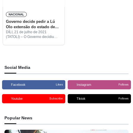
NACIONAL
Governo decide pedir a Lú
Olo extensão do estado de
emergência
DÍLI, 21 de julho de 2021
(TATOLI) – O Governo decidiu
pedir ao Presidente da República,
Francisco Guterres Lú Olo, a
extensão do estado de
emergência por mais 30
Social Media
Facebook
Instagram
Likes
Follows
Youtube
Tiktok
Subscribe
Follows
Popular News