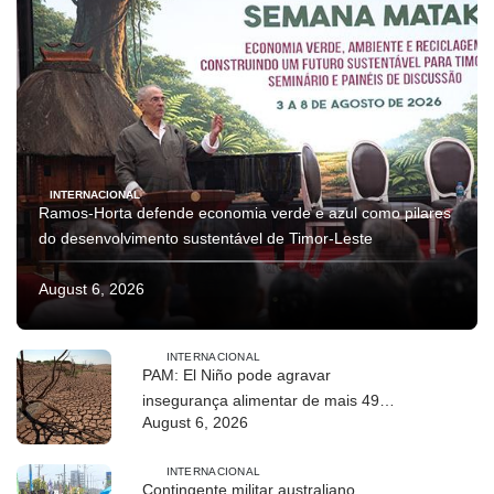
INTERNACIONAL
Ramos-Horta defende economia verde e azul como pilares
do desenvolvimento sustentável de Timor-Leste
August 6, 2026
INTERNACIONAL
PAM: El Niño pode agravar
insegurança alimentar de mais 49
August 6, 2026
milhões de pessoas até 2027
INTERNACIONAL
Contingente militar australiano