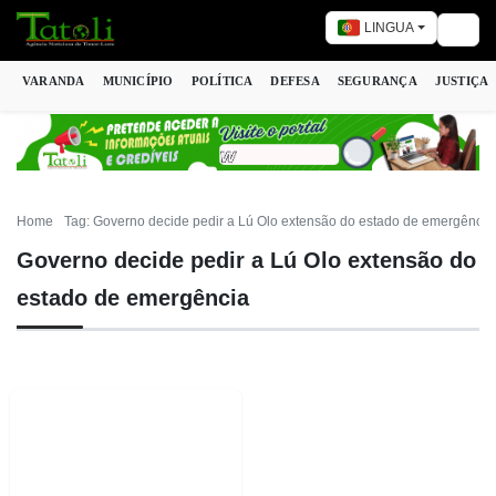
LINGUA
Togg
VARANDA
MUNICÍPIO
POLÍTICA
DEFESA
SEGURANÇA
JUSTIÇA
Home
Tag: Governo decide pedir a Lú Olo extensão do estado de emergência
Governo decide pedir a Lú Olo extensão do
estado de emergência