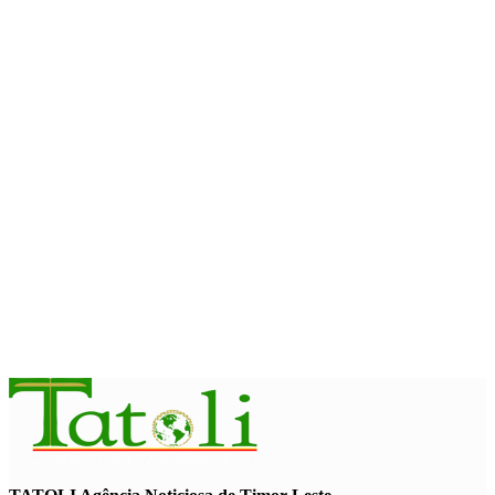
Timor Leste consolida homenagem ao legado da INTERFET
com avanço de memorial
August 7, 2026
INTERNACIONAL
Timor-Leste vai acolher 25.º Fórum Asiático de Liturgia em
setembro
August 7, 2026
INTERNACIONAL
Arte e música aproximam Timor Leste e Indonésia no Garuda
Sakti Crossborder Fest 2026
August 7, 2026