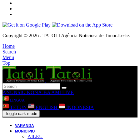
Copyright © 2026 . TATOLI Agência Noticiosa de Timor-Leste.
Home
Search
Menu
Top
ANUNSIU
KONA-BA AMI
LIVE
LINGUA
TETUN
ENGLISH
INDONESIA
Toggle dark mode
VARANDA
MUNICÍPIO
AILEU