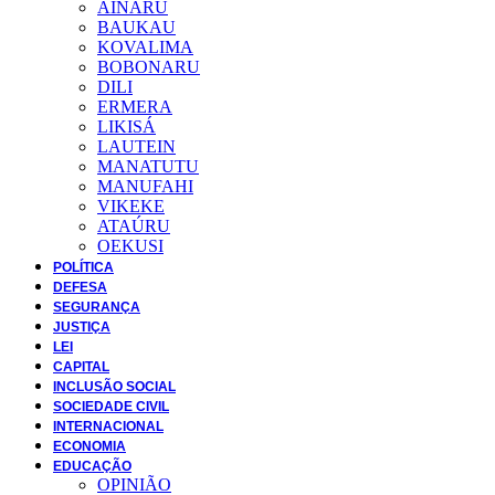
AINARU
BAUKAU
KOVALIMA
BOBONARU
DILI
ERMERA
LIKISÁ
LAUTEIN
MANATUTU
MANUFAHI
VIKEKE
ATAÚRU
OEKUSI
POLÍTICA
DEFESA
SEGURANÇA
JUSTIÇA
LEI
CAPITAL
INCLUSÃO SOCIAL
SOCIEDADE CIVIL
INTERNACIONAL
ECONOMIA
EDUCAÇÃO
OPINIÃO