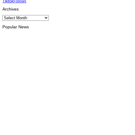
Tiktok
Follows
Archives
Archives
Popular News
INTERNACIONAL
Atletas timorenses e chineses dominam a Maratona
Internacional de Díli
August 8, 2026
DESPORTO
Associação Asiática de Atletismo quer acompanhar evolução
da modalidade em Timor Leste
August 7, 2026
INTERNACIONAL