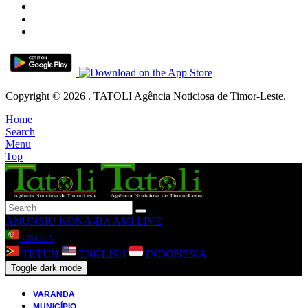
Copyright © 2026 . TATOLI Agência Noticiosa de Timor-Leste.
Home
Search
Menu
Top
ANUNSIU
KONA-BA AMI
LIVE
LINGUA
TETUN
ENGLISH
INDONESIA
Toggle dark mode
VARANDA
MUNICÍPIO