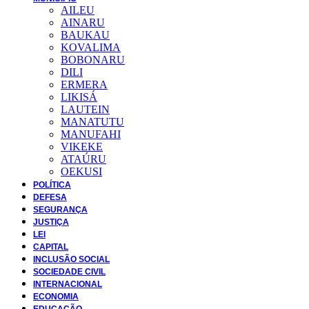
AILEU
AINARU
BAUKAU
KOVALIMA
BOBONARU
DILI
ERMERA
LIKISÁ
LAUTEIN
MANATUTU
MANUFAHI
VIKEKE
ATAÚRU
OEKUSI
POLÍTICA
DEFESA
SEGURANÇA
JUSTIÇA
LEI
CAPITAL
INCLUSÃO SOCIAL
SOCIEDADE CIVIL
INTERNACIONAL
ECONOMIA
EDUCAÇÃO