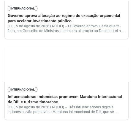
INTERNACIONAL
Governo aprova alteração ao regime de execução orçamental
para acelerar investimento público
DÍLI, 5 de agosto de 2026 (TATOLI) – O Governo aprovou, esta quarta-
feira, em Conselho de Ministros, a primeira alteração ao Decreto-Lei n.º
42/2025, de 15 de dezembro, com
INTERNACIONAL
Influenciadoras indonésias promovem Maratona Internacional
de Díli e turismo timorense
DÍLI, 5 de agosto de 2026 (TATOLI) – Três influenciadoras digitais
indonésias vão promover a Maratona Internacional de Díli, que se
realiza a 8 de agosto, através da produção
More posts