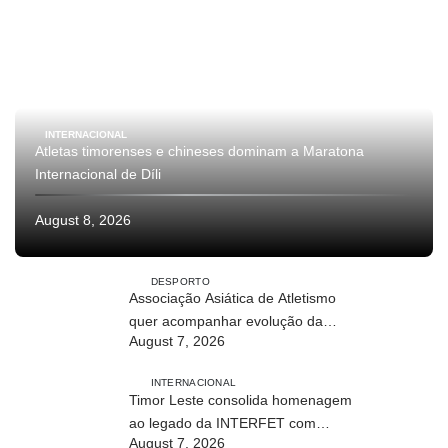
INTERNACIONAL
Atletas timorenses e chineses dominam a Maratona
Internacional de Díli
August 8, 2026
DESPORTO
Associação Asiática de Atletismo
quer acompanhar evolução da
August 7, 2026
modalidade em Timor Leste
INTERNACIONAL
Timor Leste consolida homenagem
ao legado da INTERFET com
August 7, 2026
avanço de memorial