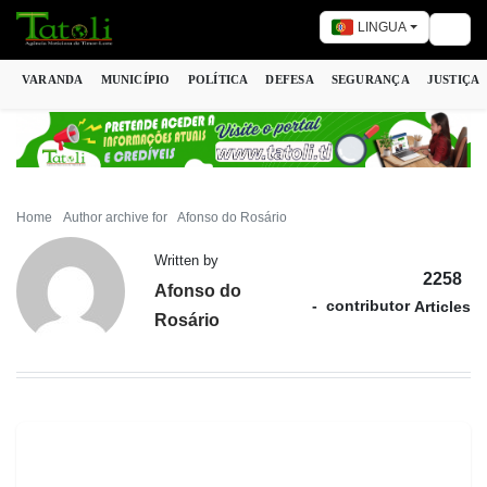
LINGUA
Togg
VARANDA
MUNICÍPIO
POLÍTICA
DEFESA
SEGURANÇA
JUSTIÇA
Home
Author archive for
Afonso do Rosário
Written by
2258
Afonso do
- contributor
Articles
Rosário