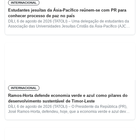
INTERNACIONAL
Estudantes jesuítas da Ásia-Pacífico reúnem-se com PR para
conhecer processo de paz no país
DÍLI, 6 de agosto de 2026 (TATOLI) – Uma delegação de estudantes da
Associação das Universidades Jesuítas Cristãs da Ásia-Pacífico (AJCU-
AP) reuniu-se, esta quinta-feira, com o Presidente da República
INTERNACIONAL
Ramos-Horta defende economia verde e azul como pilares do
desenvolvimento sustentável de Timor-Leste
DÍLI, 6 de agosto de 2026 (TATOLI) – O Presidente da República (PR),
José Ramos-Horta, defendeu, hoje, que a economia verde e azul devem
constituir os principais motores do