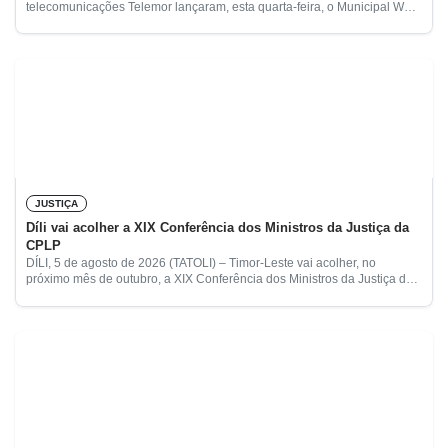
telecomunicações Telemor lançaram, esta quarta-feira, o Municipal War,
uma competição de boxe amador destinada
JUSTIÇA
Díli vai acolher a XIX Conferência dos Ministros da Justiça da
CPLP
DÍLI, 5 de agosto de 2026 (TATOLI) – Timor-Leste vai acolher, no
próximo mês de outubro, a XIX Conferência dos Ministros da Justiça da
Comunidade dos Países de Língua