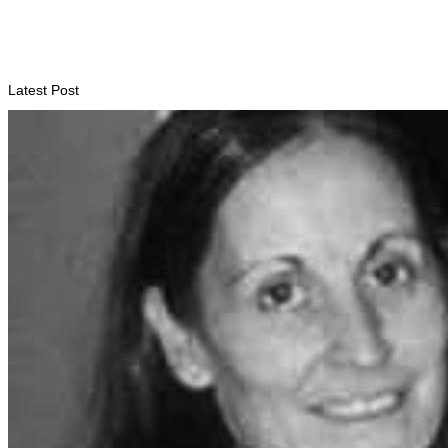
Ramos-Horta destaca papel da Maratona Internacional de
Díli na mobilização da juventude
August 6, 2026
Latest Post