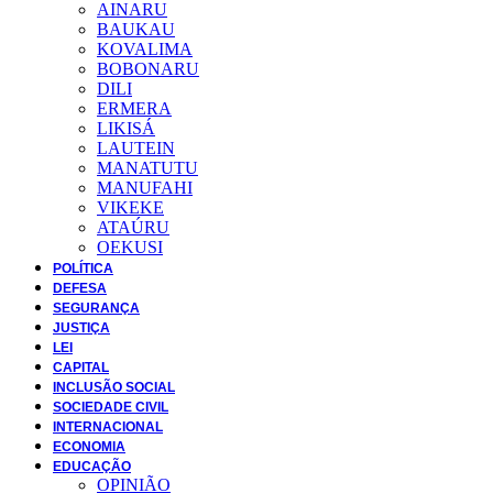
AINARU
BAUKAU
KOVALIMA
BOBONARU
DILI
ERMERA
LIKISÁ
LAUTEIN
MANATUTU
MANUFAHI
VIKEKE
ATAÚRU
OEKUSI
POLÍTICA
DEFESA
SEGURANÇA
JUSTIÇA
LEI
CAPITAL
INCLUSÃO SOCIAL
SOCIEDADE CIVIL
INTERNACIONAL
ECONOMIA
EDUCAÇÃO
OPINIÃO