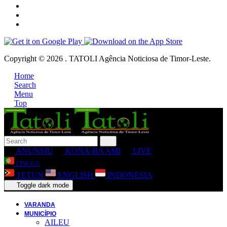
Copyright © 2026 . TATOLI Agência Noticiosa de Timor-Leste.
Home
Search
Menu
Top
ANUNSIU
KONA-BA AMI
LIVE
LINGUA
TETUN
ENGLISH
INDONESIA
Toggle dark mode
VARANDA
MUNICÍPIO
AILEU