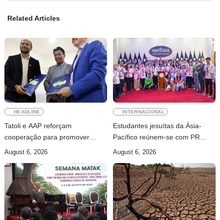
Related Articles
HEADLINE
INTERNACIONAL
Tatoli e AAP reforçam
Estudantes jesuítas da Ásia-
cooperação para promover
Pacífico reúnem-se com PR
jornalismo profissional em
para conhecer processo de paz
August 6, 2026
August 6, 2026
Timor-Leste
no país