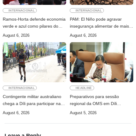
INTERNACIONAL
INTERNACIONAL
Ramos-Horta defende economia
PAM: El Niño pode agravar
verde e azul como pilares do
insegurança alimentar de mais
desenvolvimento sustentável de
49 milhões de pessoas até 2027
August 6, 2026
August 6, 2026
Timor-Leste
INTERNACIONAL
HEADLINE
Contingente militar australiano
Preparativos para sessão
chega a Díli para participar na
regional da OMS em Díli
Maratona Internacional de 2026
apresentados ao Conselho de
August 6, 2026
August 5, 2026
Ministros
Leave a Reply