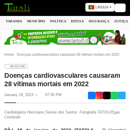
LINGUA
Togg
VARANDA
MUNICÍPIO
POLÍTICA
DEFESA
SEGURANÇA
JUSTIÇA
Home
Doenças cardiovasculares causaram 28 vítimas mortais em 2022
HEADLINE
Doenças cardiovasculares causaram
28 vítimas mortais em 2022
January 19, 2023
07:05 PM
Cardiologista Herculano Seixas dos Santos. Fotografia TATOLI/Egas
Cristóvão.