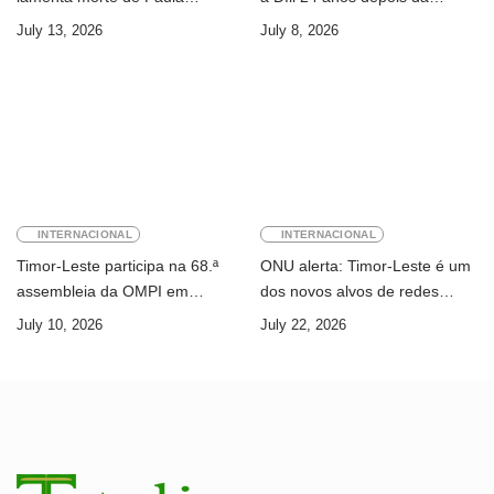
Ferreira Pinto
primeira visita
July 13, 2026
July 8, 2026
INTERNACIONAL
INTERNACIONAL
Timor-Leste participa na 68.ª
ONU alerta: Timor-Leste é um
assembleia da OMPI em
dos novos alvos de redes
Genebra
internacionais de cibercrime
July 10, 2026
July 22, 2026