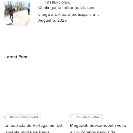
INTERNACIONAL
Contingente militar australiano
chega a Díli para participar na
August 6, 2026
Maratona Internacional de 2026
Latest Post
INCLUSÃO SOCIAL
INTERNACIONAL
Embaixada de Portugal em Díli
Megawati Soekarnoputri volta
lamenta morte de Paula
a Díli 24 anos depois da