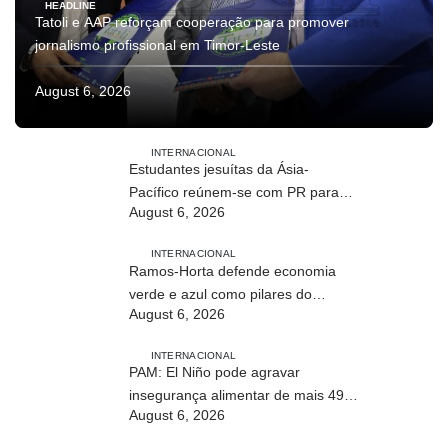
HEADLINE
Tatoli e AAP reforçam cooperação para promover
jornalismo profissional em Timor-Leste
August 6, 2026
INTERNACIONAL
Estudantes jesuítas da Ásia-
Pacífico reúnem-se com PR para
August 6, 2026
conhecer processo de paz no país
INTERNACIONAL
Ramos-Horta defende economia
verde e azul como pilares do
August 6, 2026
desenvolvimento sustentável de
Timor-Leste
INTERNACIONAL
PAM: El Niño pode agravar
insegurança alimentar de mais 49
August 6, 2026
milhões de pessoas até 2027