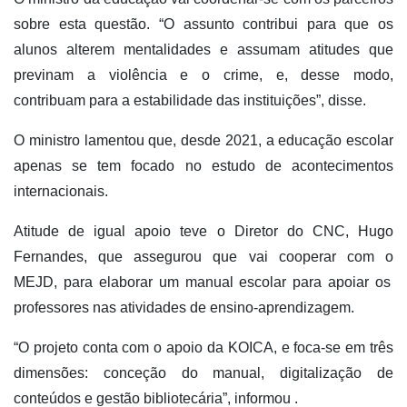
sobre
est
a questão
. “
O assunto
contribui
para
que
os
alunos
alte
rem
mentalidade
s
e assum
a
m atitudes que
previnam
a violência e o crime
, e, desse modo,
contribu
a
m
para
a
estabilidade
das instituições
”
, disse.
O minist
ro
lamentou
que
, desde 2021,
a educação
escolar
apenas
se
tem
foca
do
no
estudo de acontecimentos
internacionais
.
Atit
ude de
igual
apoio teve o
Diretor do CNC, Hugo
Fernandes
,
que assegurou
que vai cooperar com o
MEJD
,
para elaborar um manual
escolar
para apoiar os
professores na
s
atividade
s
de
ensino-
aprendizagem.
“O projeto conta com o apo
io da KOICA
,
e foca-se em três
dimensões:
conceção
do manual, digitalização
de
conteúdos
e
gestão
bibliotecária
”,
informou
.