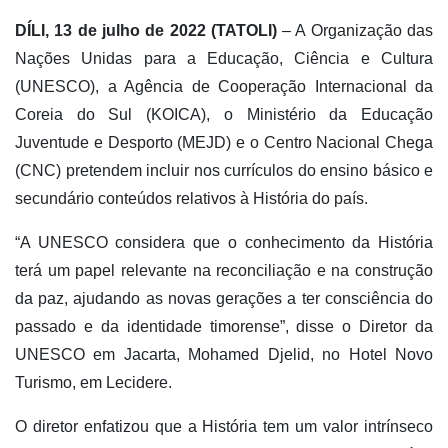
DÍLI, 13 de julho de 2022 (TATOLI)
– A Organização das
Nações Unidas para a Educação, Ciência e Cultura
(UNESCO), a Agência de Cooperação Internaci
onal da
Coreia do Sul (KOICA),
o Ministério da Educação
Juventude e Desporto (MEJD) e o
Centro Nacional Chega
(CNC) pretendem
incluir nos currículos do
ensino
básico e
s
ecundário conteúdo
s
relativo
s
à
H
istória
do país
.
“A UNESCO considera que
o conhecimento d
a
H
istória
terá um papel relevante na
reconciliação e
na
construção
da paz, ajudando as novas gerações
a
ter consciência do
passado e da
identidade timorense”, disse o Diretor da
UNESCO
em
Jacarta, Mohamed
Djelid
, no
Hotel
Novo
Turismo, em Lecid
e
re.
O diretor
enfatizou
q
ue a
H
istória t
em
um
valor
intrínseco