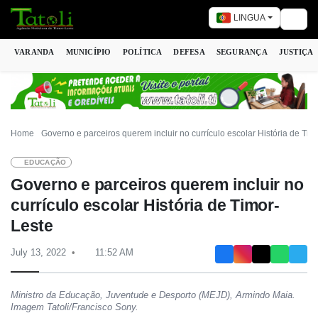
LINGUA
Togg
VARANDA
MUNICÍPIO
POLÍTICA
DEFESA
SEGURANÇA
JUSTIÇA
Home
Governo e parceiros querem incluir no currículo escolar História de Tim
EDUCAÇÃO
Governo e parceiros querem incluir no
currículo escolar História de Timor-
Leste
July 13, 2022
11:52 AM
Ministro da Educação, Juventude e Desporto (MEJD), Armindo Maia.
Imagem Tatoli/Francisco Sony.