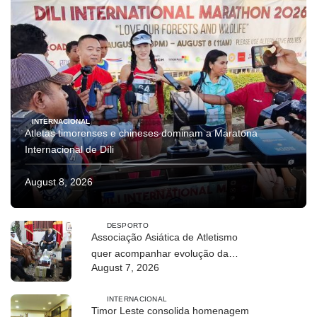
INTERNACIONAL
Atletas timorenses e chineses dominam a Maratona
Internacional de Díli
August 8, 2026
DESPORTO
Associação Asiática de Atletismo
quer acompanhar evolução da
August 7, 2026
modalidade em Timor Leste
INTERNACIONAL
Timor Leste consolida homenagem