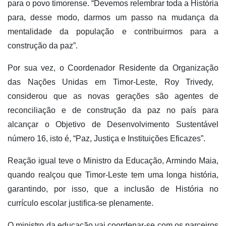
para o povo timorense.
“Devemos relembrar toda a
H
istória
para
, desse modo,
darmos
um passo na
mudança da
mentalidade da população e contribui
rmos
para a
construção da paz
”.
Por sua vez, o
Coor
denador Residente da Organização
das Nações Unidas
em Timor-Leste
, Roy Trivedy,
considerou
que
as novas gerações são
agentes de
reconciliação e de construção da paz no país para
alcançar o Objetivo
de Desenvolvimento Sustentável
número 16
,
i
sto é, “P
az, Justiça e Instituições Eficazes”.
Reação igual teve o
Ministro da Educação, Armindo Maia,
quando realçou
que Timor-Leste tem uma longa história,
garantindo, por isso,
que
a inclusão de
H
ist
ó
ria no
currículo
escolar
justifica-se plenamente
.
O
ministro
da educação
vai
c
oordena
r
-se
com os parceiros