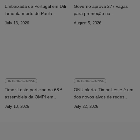
Embaixada de Portugal em Díli
Governo aprova 277 vagas
lamenta morte de Paula
para promoção na
Ferreira Pinto
Administração Pública
July 13, 2026
August 5, 2026
INTERNACIONAL
INTERNACIONAL
Timor-Leste participa na 68.ª
ONU alerta: Timor-Leste é um
assembleia da OMPI em
dos novos alvos de redes
Genebra
internacionais de cibercrime
July 10, 2026
July 22, 2026