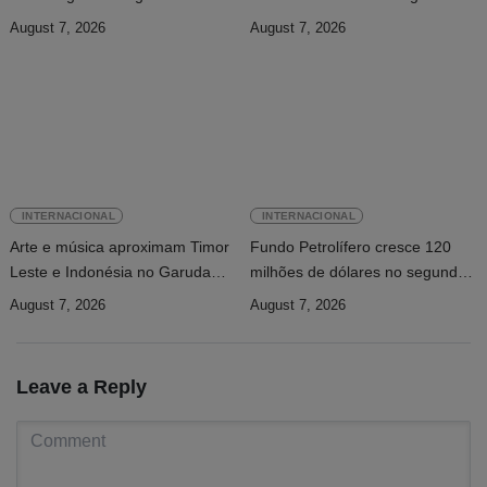
INTERFET com avanço de
setembro
August 7, 2026
August 7, 2026
memorial
INTERNACIONAL
INTERNACIONAL
Arte e música aproximam Timor
Fundo Petrolífero cresce 120
Leste e Indonésia no Garuda
milhões de dólares no segundo
Sakti Crossborder Fest 2026
trimestre
August 7, 2026
August 7, 2026
Leave a Reply