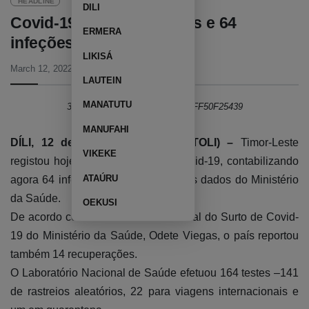
HEADLINE
DILI
Covid-19: Mais três casos e 64
ERMERA
infeções ativas
LIKISÁ
March 12, 2022
07:06 PM
LAUTEIN
MANATUTU
395D3C0F-D0A8-4009-9F7F-F6FF50F25439
MANUFAHI
DÍLI, 12 de março de 2022 (TATOLI) –
Timor-Leste
VIKEKE
registou hoje mais três casos de covid-19, contabilizando
ATAÚRU
agora 64 infeções ativas, segundo os dados do Ministério
da Saúde.
OEKUSI
De acordo com a Coordenadora-Geral do Surto de Covid-
19 do Ministério da Saúde, Odete Viegas, o país reportou
também 14 recuperações.
O Laboratório Nacional de Saúde efetuou 164 testes –141
de rastreios aleatórios, 22 para viagens internacionais e