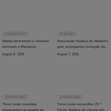
INTERNACIONAL
DESPORTO
Atletas timorenses e chineses
Associação Asiática de Atletismo
dominam a Maratona
quer acompanhar evolução da
Internacional de Díli
modalidade em Timor Leste
August 8, 2026
August 7, 2026
INTERNACIONAL
INTERNACIONAL
Timor Leste consolida
Timor-Leste vai acolher 25.º
homenagem ao legado da
Fórum Asiático de Liturgia em