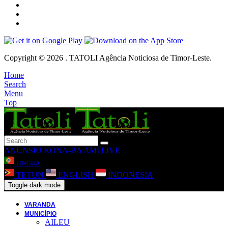
Copyright © 2026 . TATOLI Agência Noticiosa de Timor-Leste.
Home
Search
Menu
Top
ANUNSIU
KONA-BA AMI
LIVE
LINGUA
TETUN
ENGLISH
INDONESIA
Toggle dark mode
VARANDA
MUNICÍPIO
AILEU