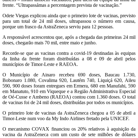
frente. “Ultrapassámas a percentagem prevista de vacinação.”
Odete Viegas explicou ainda que o primeiro lote de vacinas, previsto
para um total de 24 mil doses, ultrapassou o número em causa,
porque um frasco da AstraZeneca serviu para 12 pessoas.
A responsável acrescentou que, após a chegada das primeiras 24 mil
doses, chegarão mais 70 mil, entre maio e junho.
Recorde-se que as vacinas contra a covid-19 destinadas às equipas
da linha da frente foram distribuídas a 08 e 09 de abril pelos
municípios de Timor-Leste e RAEOA.
O Município de Ainaro recebeu 690 doses, Baucau 1.730,
Bobonaro 1.080, Covalima 920, Lautém 740, Liquiçá 620, Aileu
590, 900 doses foram entregues em Ermera, 680 em Manufahi, 590
em Manatuto, 910 em Viqueque e a Região Administrativa Especial
de Oé-Cusse e Ambeno (RAEOA) contou com 1.360 doses. O total
de vacinas foi de 24 mil doses, distribuídas por todos os municípios.
O primeiro lote de vacinas da AstraZeneca chegou a 05 de abril a
Timor-Leste num voo da My Indo Airlines fretado pela UNICEF.
O mecanismo COVAX financiou os 20% relativos à aquisição da
vacina da AstraZeneca com um custo de sete milhões de dólares