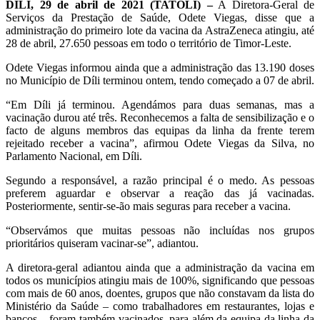
DÍLI, 29 de abril de 2021 (TATOLI) –
A Diretora-Geral de
Serviços da Prestação de Saúde, Odete Viegas, disse que a
administração do primeiro lote da vacina da AstraZeneca atingiu, até
28 de abril, 27.650 pessoas em todo o território de Timor-Leste.
Odete Viegas informou ainda que a administração das 13.190 doses
no Município de Díli terminou ontem, tendo começado a 07 de abril.
“Em Díli já terminou. Agendámos para duas semanas, mas a
vacinação durou até três. Reconhecemos a falta de sensibilização e o
facto de alguns membros das equipas da linha da frente terem
rejeitado receber a vacina”, afirmou Odete Viegas da Silva, no
Parlamento Nacional, em Díli.
Segundo a responsável, a razão principal é o medo. As pessoas
preferem aguardar e observar a reação das já vacinadas.
Posteriormente, sentir-se-ão mais seguras para receber a vacina.
“Observámos que muitas pessoas não incluídas nos grupos
prioritários quiseram vacinar-se”, adiantou.
A diretora-geral adiantou ainda que a administração da vacina em
todos os municípios atingiu mais de 100%, significando que pessoas
com mais de 60 anos, doentes, grupos que não constavam da lista do
Ministério da Saúde – como trabalhadores em restaurantes, lojas e
bancos – foram também vacinados, para além da equipa da linha da