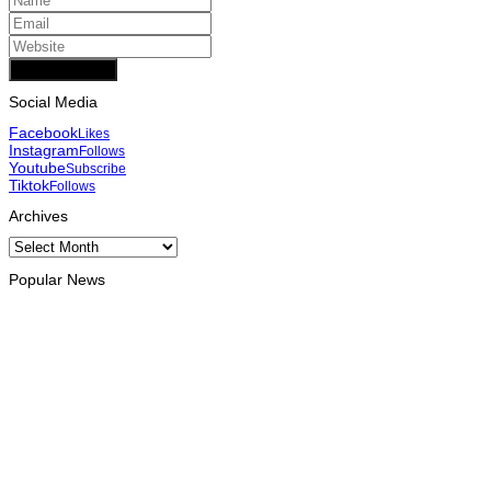
Add Comment
Social Media
Facebook
Likes
Instagram
Follows
Youtube
Subscribe
Tiktok
Follows
Archives
Archives
Popular News
INTERNACIONAL
Timor Leste consolida homenagem ao legado da INTERFET
com avanço de memorial
August 7, 2026