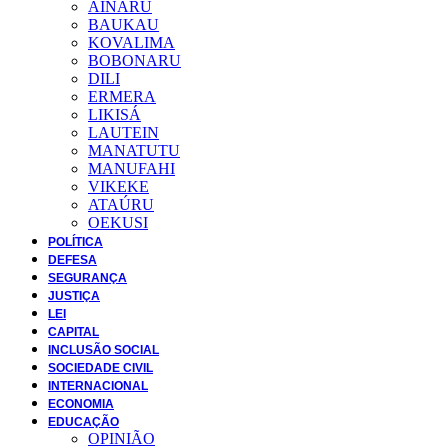
AINARU
BAUKAU
KOVALIMA
BOBONARU
DILI
ERMERA
LIKISÁ
LAUTEIN
MANATUTU
MANUFAHI
VIKEKE
ATAÚRU
OEKUSI
POLÍTICA
DEFESA
SEGURANÇA
JUSTIÇA
LEI
CAPITAL
INCLUSÃO SOCIAL
SOCIEDADE CIVIL
INTERNACIONAL
ECONOMIA
EDUCAÇÃO
OPINIÃO