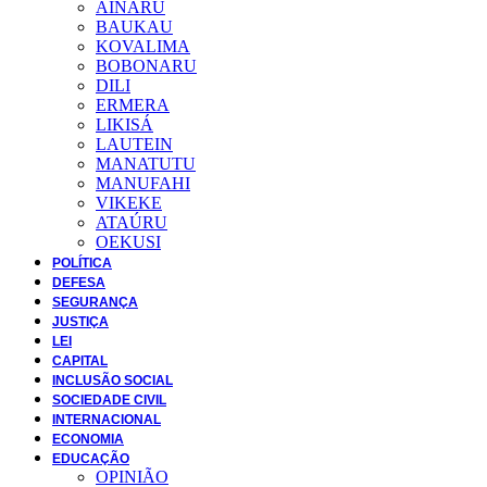
AINARU
BAUKAU
KOVALIMA
BOBONARU
DILI
ERMERA
LIKISÁ
LAUTEIN
MANATUTU
MANUFAHI
VIKEKE
ATAÚRU
OEKUSI
POLÍTICA
DEFESA
SEGURANÇA
JUSTIÇA
LEI
CAPITAL
INCLUSÃO SOCIAL
SOCIEDADE CIVIL
INTERNACIONAL
ECONOMIA
EDUCAÇÃO
OPINIÃO