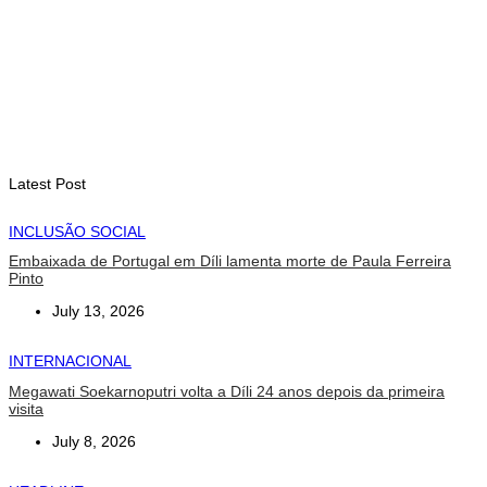
August 6, 2026
INTERNACIONAL
PAM: El Niño pode agravar insegurança alimentar de mais 49
milhões de pessoas até 2027
August 6, 2026
Latest Post
INCLUSÃO SOCIAL
Embaixada de Portugal em Díli lamenta morte de Paula Ferreira
Pinto
July 13, 2026
INTERNACIONAL
Megawati Soekarnoputri volta a Díli 24 anos depois da primeira
visita
July 8, 2026