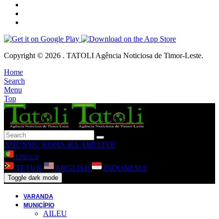
Copyright © 2026 . TATOLI Agência Noticiosa de Timor-Leste.
Home
Search
Menu
Top
ANUNSIU
KONA-BA AMI
LIVE
LINGUA
TETUN
ENGLISH
INDONESIA
Toggle dark mode
VARANDA
MUNICÍPIO
AILEU